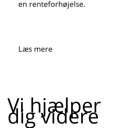
en renteforhøjelse.
Læs mere
Vi hjælper
dig videre