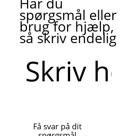
Har du
spørgsmål eller
brug for hjælp,
så skriv endelig
Skriv
her
Få svar på dit
spørgsmål