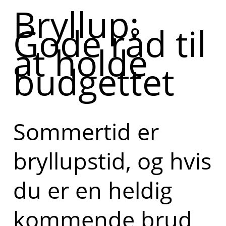
Bryllup:
Gode råd til
at holde
budgettet
Sommertid er
bryllupstid, og hvis
du er en heldig
kommende brud