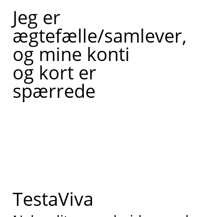
Jeg er
ægtefælle/samlever,
og mine konti
og kort er
spærrede
TestaViva