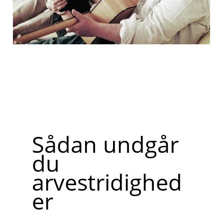
Sådan undgår
du
arvestridighed
er