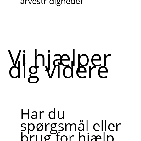
arvestridigheder
Vi hjælper
dig videre
Har du
spørgsmål eller
brug for hjælp,